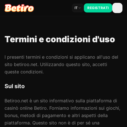
IT
REGISTRATI
Termini e condizioni d'uso
I presenti termini e condizioni si applicano all'uso del
sito betiroo.net. Utilizzando questo sito, accetti
queste condizioni.
Sul sito
Betiroo.net è un sito informativo sulla piattaforma di
casinò online Betiro. Forniamo informazioni sui giochi,
bonus, metodi di pagamento e altri aspetti della
piattaforma. Questo sito non è di per sé una