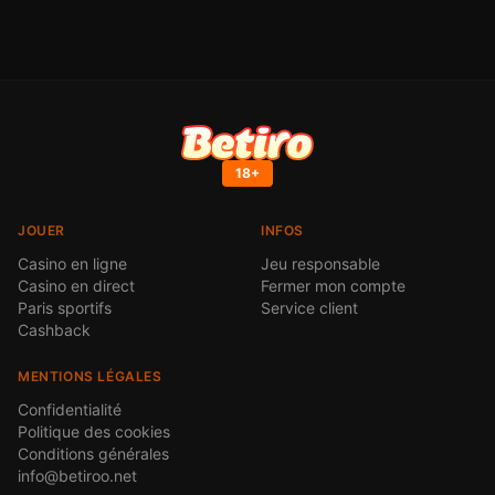
18+
JOUER
INFOS
Casino en ligne
Jeu responsable
Casino en direct
Fermer mon compte
Paris sportifs
Service client
Cashback
MENTIONS LÉGALES
Confidentialité
Politique des cookies
Conditions générales
info@betiroo.net