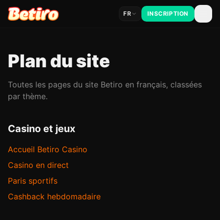
FR
INSCRIPTION
Plan du site
Toutes les pages du site Betiro en français, classées
par thème.
Casino et jeux
Accueil Betiro Casino
Casino en direct
Paris sportifs
Cashback hebdomadaire