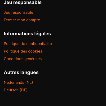
Jeu responsable
Jeu responsable
Fermer mon compte
Informations légales
Politique de confidentialité
Politique des cookies
Conditions générales
Autres langues
Nederlands (NL)
Deutsch (DE)