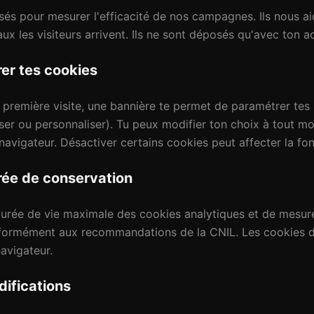
isés pour mesurer l'efficacité de nos campagnes. Ils nous 
ux les visiteurs arrivent. Ils ne sont déposés qu'avec ton a
er tes cookies
 première visite, une bannière te permet de paramétrer tes 
ser ou personnaliser). Tu peux modifier ton choix à tout 
navigateur. Désactiver certains cookies peut affecter la fonc
ée de conservation
urée de vie maximale des cookies analytiques et de mesure
formément aux recommandations de la CNIL. Les cookies de
avigateur.
ifications