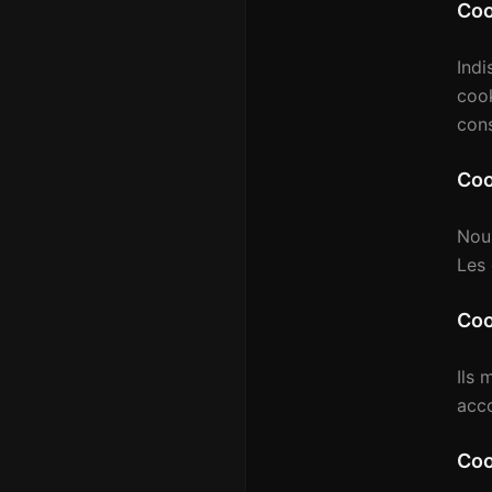
Coo
Indi
cook
con
Coo
Nous
Les 
Coo
Ils 
acc
Coo