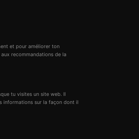
ment et pour améliorer ton
t aux recommandations de la
que tu visites un site web. Il
 informations sur la façon dont il