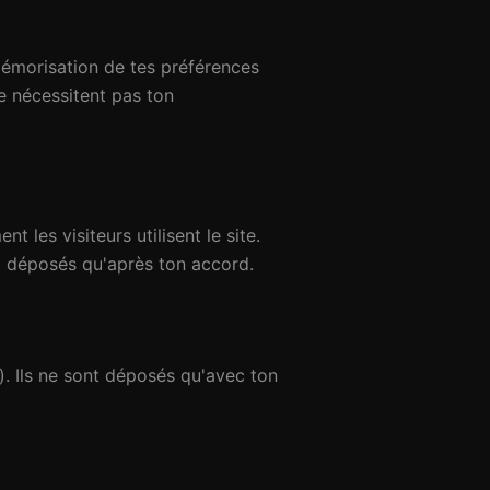
émorisation de tes préférences
ne nécessitent pas ton
les visiteurs utilisent le site.
 déposés qu'après ton accord.
). Ils ne sont déposés qu'avec ton