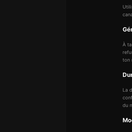
Util
cana
Gér
À ta
refu
ton 
Dur
La d
con
du n
Mod